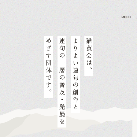
MENU
め
連
よ
猫
ざ
句
り
蓑
す
の
よ
会
団
一
い
は
体
層
連
、
で
の
句
す
普
の
。
及
創
・
作
発
と
展
を