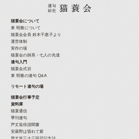
猫蓑会について
東 明雅について
猫蓑会会長 鈴木千惠子より
運営体制
実作の場
猫蓑会の師系・七人の先達
連句入門
猫蓑会式目
東 明雅の連句 Q&A
リモート連句の場
猫蓑会行事予定
資料庫
猫蓑通信
季刊連句
芦丈翁俳諧聞書
安曇野は昏れて紫
芦丈翁三十三回忌記念誌