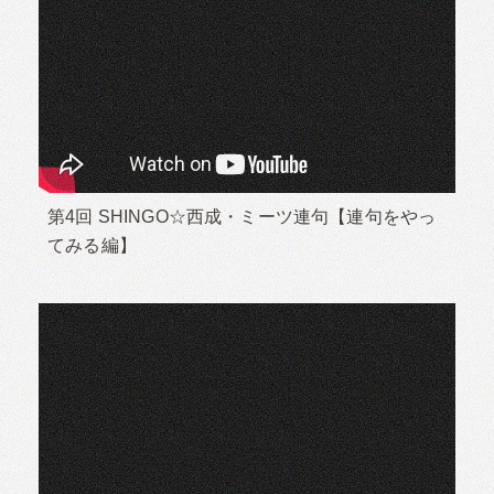
第4回 SHINGO☆西成・ミーツ連句【連句をやっ
てみる編】