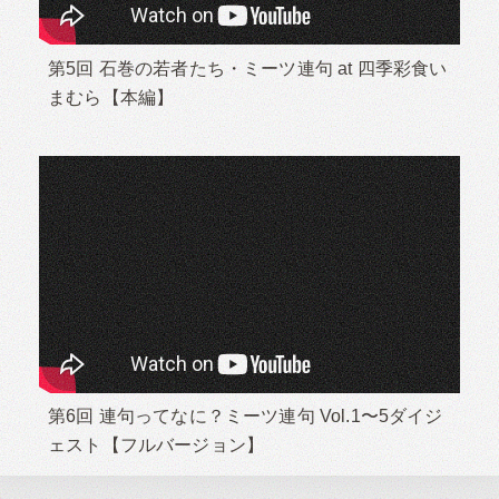
第5回 石巻の若者たち・ミーツ連句 at 四季彩食い
まむら【本編】
第6回 連句ってなに？ミーツ連句 Vol.1〜5ダイジ
ェスト【フルバージョン】