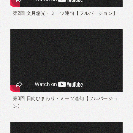
第2回 文月悠光・ミーツ連句【フルバージョン】
第3回 日向ひまわり・ミーツ連句【フルバージョ
ン】