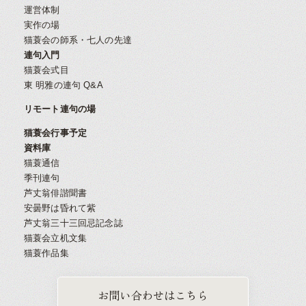
運営体制
実作の場
猫蓑会の師系・七人の先達
連句入門
猫蓑会式目
東 明雅の連句 Q&A
リモート連句の場
猫蓑会行事予定
資料庫
猫蓑通信
季刊連句
芦丈翁俳諧聞書
安曇野は昏れて紫
芦丈翁三十三回忌記念誌
猫蓑会立机文集
猫蓑作品集
お問い合わせはこちら