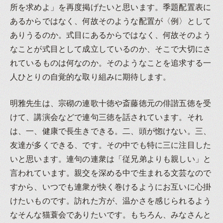
所を求めよ」を再度掲げたいと思います。季題配置表に
あるからではなく、何故そのような配置が〈例〉として
ありうるのか。式目にあるからではなく、何故そのよう
なことが式目として成立しているのか、そこで大切にさ
れているものは何なのか。そのようなことを追求する一
人ひとりの自覚的な取り組みに期待します。
明雅先生は、宗砌の連歌十徳や斎藤徳元の俳諧五徳を受
けて、講演会などで連句三徳を話されています。それ
は、一、健康で長生きできる。二、頭が惚けない。三、
友達が多くできる、です。その中でも特に三に注目した
いと思います。連句の連衆は「従兄弟よりも親しい」と
言われています。親交を深める中で生まれる文芸なので
すから、いつでも連衆が快く巻けるようにお互いに心掛
けたいものです。訪れた方が、温かさを感じられるよう
なそんな猫蓑会でありたいです。もちろん、みなさんと