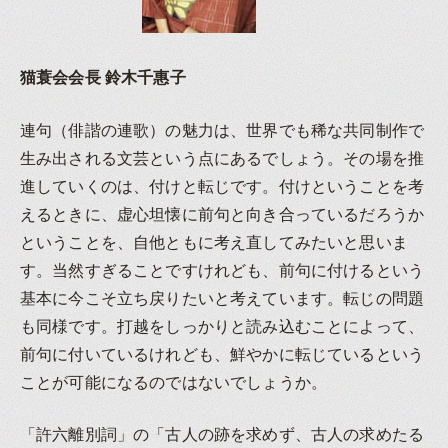
猫蓑会会長 鈴木千惠子
連句（俳諧の連歌）の魅力は、世界でも稀な共同制作で
生み出される文芸という点にあるでしょう。その場を推
進していくのは、付けと転じです。付けということを考
えるときに、虚心坦懐に前句と向き合っているだろうか
ということを、自他ともに考え直してみたいと思いま
す。当然すぎることですけれども、前句に付けるという
基本に今こそ立ち戻りたいと考えています。転じの問題
も同様です。打越をしっかりと読み込むことによって、
前句に付いているけれども、鮮やかに転じているという
ことが可能になるのではないでしょうか。
「許六離別詞」の「古人の跡を求めず、古人の求めたる