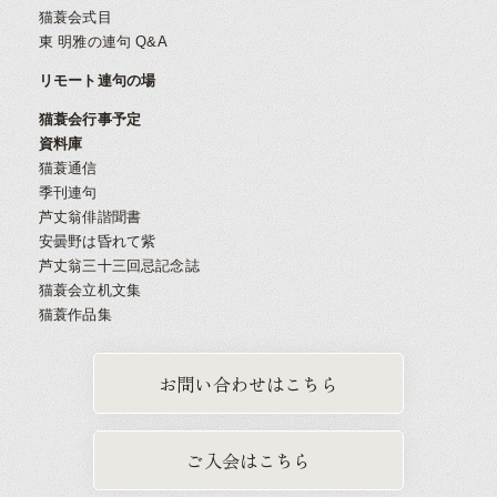
猫蓑会式目
東 明雅の連句 Q&A
リモート連句の場
猫蓑会行事予定
資料庫
猫蓑通信
季刊連句
芦丈翁俳諧聞書
安曇野は昏れて紫
芦丈翁三十三回忌記念誌
猫蓑会立机文集
猫蓑作品集
お問い合わせはこちら
ご入会はこちら