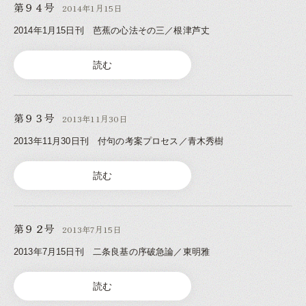
第９４号
2014年1月15日
2014年1月15日刊 芭蕉の心法その三／根津芦丈
読む
第９３号
2013年11月30日
2013年11月30日刊 付句の考案プロセス／青木秀樹
読む
第９２号
2013年7月15日
2013年7月15日刊 二条良基の序破急論／東明雅
読む