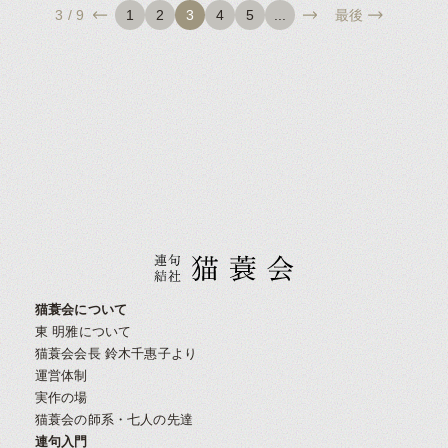
3 / 9
1
2
3
4
5
...
最後
猫蓑会について
東 明雅について
猫蓑会会長 鈴木千惠子より
運営体制
実作の場
猫蓑会の師系・七人の先達
連句入門