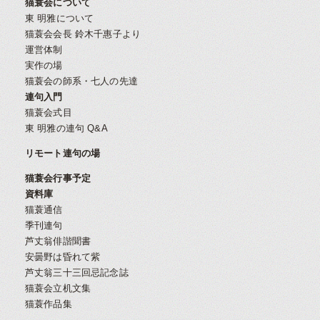
猫蓑会について
東 明雅について
猫蓑会会長 鈴木千惠子より
運営体制
実作の場
猫蓑会の師系・七人の先達
連句入門
猫蓑会式目
東 明雅の連句 Q&A
リモート連句の場
猫蓑会行事予定
資料庫
猫蓑通信
季刊連句
芦丈翁俳諧聞書
安曇野は昏れて紫
芦丈翁三十三回忌記念誌
猫蓑会立机文集
猫蓑作品集