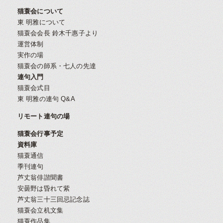
猫蓑会について
東 明雅について
猫蓑会会長 鈴木千惠子より
運営体制
実作の場
猫蓑会の師系・七人の先達
連句入門
猫蓑会式目
東 明雅の連句 Q&A
リモート連句の場
猫蓑会行事予定
資料庫
猫蓑通信
季刊連句
芦丈翁俳諧聞書
安曇野は昏れて紫
芦丈翁三十三回忌記念誌
猫蓑会立机文集
猫蓑作品集