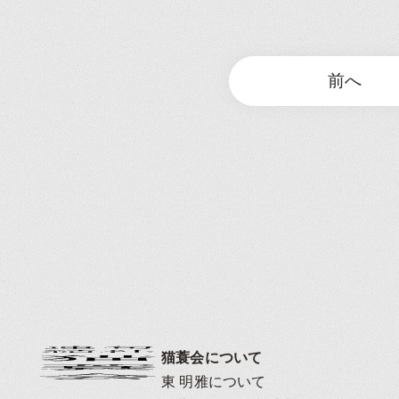
前へ
猫蓑会について
東 明雅について