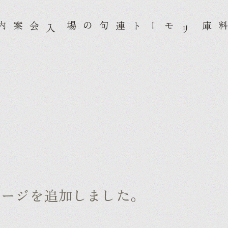
案内
モート連句の場
料庫
入
リ
ページを追加しました。