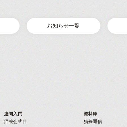
お知らせ一覧
連句入門
資料庫
猫蓑会式目
猫蓑通信