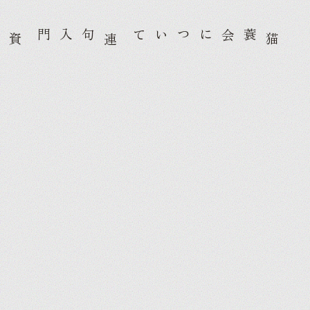
句入門
蓑会について
資
連
猫