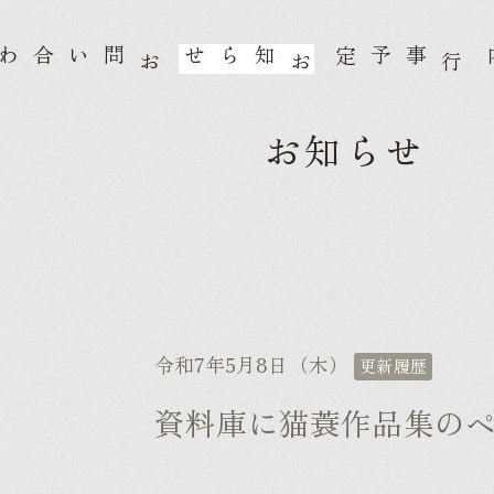
知らせ
事予定
会
お
お
行
お知らせ
令和7年5月8日（木）
更新履歴
資料庫に猫蓑作品集の