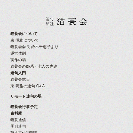
猫蓑会について
東 明雅について
猫蓑会会長 鈴木千惠子より
運営体制
実作の場
猫蓑会の師系・七人の先達
連句入門
猫蓑会式目
東 明雅の連句 Q&A
リモート連句の場
猫蓑会行事予定
資料庫
猫蓑通信
季刊連句
芦丈翁俳諧聞書