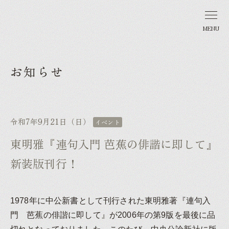
MENU
お知らせ
令和7年9月21日（日）
イベント
東明雅『連句入門 芭蕉の俳諧に即して』
新装版刊行！
1978年に中公新書として刊行された東明雅著『連句入
門 芭蕉の俳諧に即して』が2006年の第9版を最後に品