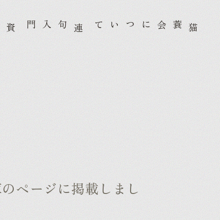
句入門
蓑会について
資
連
猫
庫のページに掲載しまし